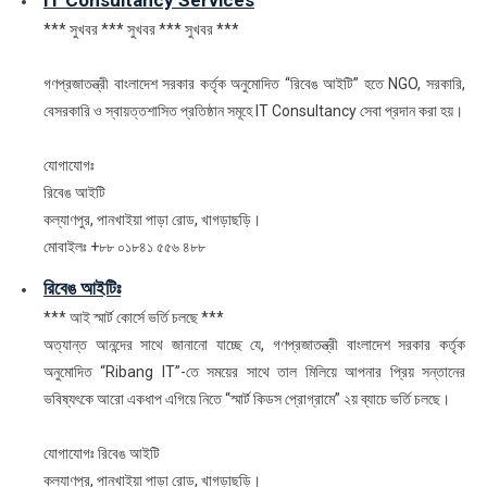
IT Consultancy Services
*** সুখবর *** সুখবর *** সুখবর ***
গণপ্রজাতন্ত্রী বাংলাদেশ সরকার কর্তৃক অনুমোদিত “রিবেঙ আইটি” হতে NGO, সরকারি,
বেসরকারি ও স্বায়ত্তশাসিত প্রতিষ্ঠান সমূহে IT Consultancy সেবা প্রদান করা হয়।
যোগাযোগঃ
রিবেঙ আইটি
কল্যাণপুর, পানখাইয়া পাড়া রোড, খাগড়াছড়ি।
মোবাইলঃ +৮৮ ০১৮৪১ ৫৫৬ ৪৮৮
রিবেঙ আইটিঃ
*** আই স্মার্ট কোর্সে ভর্তি চলছে ***
অত্যান্ত আনন্দের সাথে জানানো যাচ্ছে যে, গণপ্রজাতন্ত্রী বাংলাদেশ সরকার কর্তৃক
অনুমোদিত “Ribang IT”-তে সময়ের সাথে তাল মিলিয়ে আপনার প্রিয় সন্তানের
ভবিষ্যৎকে আরো একধাপ এগিয়ে নিতে “স্মার্ট কিডস প্রোগ্রামে” ২য় ব্যাচে ভর্তি চলছে।
যোগাযোগঃ রিবেঙ আইটি
কল্যাণপুর, পানখাইয়া পাড়া রোড, খাগড়াছড়ি।