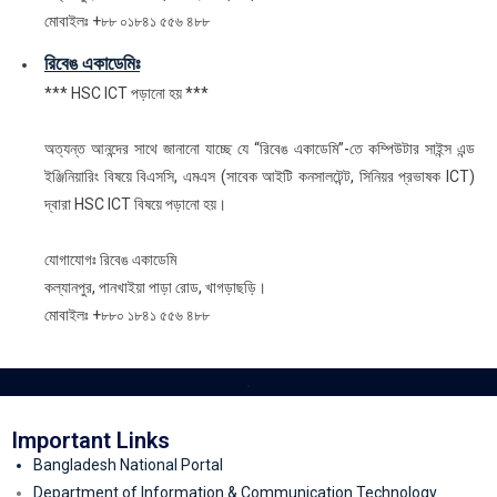
মোবাইলঃ +৮৮ ০১৮৪১ ৫৫৬ ৪৮৮
রিবেঙ একাডেমিঃ
*** HSC ICT পড়ানো হয় ***
অত্যন্ত আনন্দের সাথে জানানো যাচ্ছে যে ‘‘রিবেঙ একাডেমি”-তে কম্পিউটার সাইন্স এন্ড
ইঞ্জিনিয়ারিং বিষয়ে বিএসসি, এমএস (সাবেক আইটি কনসালটেন্ট, সিনিয়র প্রভাষক ICT)
দ্বারা HSC ICT বিষয়ে পড়ানো হয়।
যোগাযোগঃ রিবেঙ একাডেমি
কল্যানপুর, পানখাইয়া পাড়া রোড, খাগড়াছড়ি।
মোবাইলঃ +৮৮০ ১৮৪১ ৫৫৬ ৪৮৮
.
Important Links
Bangladesh National Portal
Department of Information & Communication Technology