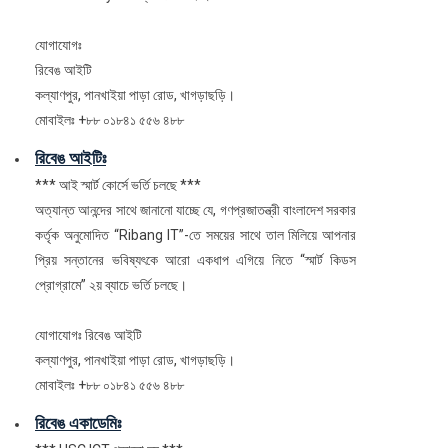
যোগাযোগঃ
রিবেঙ আইটি
কল্যাণপুর, পানখাইয়া পাড়া রোড, খাগড়াছড়ি।
মোবাইলঃ +৮৮ ০১৮৪১ ৫৫৬ ৪৮৮
রিবেঙ আইটিঃ
*** আই স্মার্ট কোর্সে ভর্তি চলছে ***
অত্যান্ত আনন্দের সাথে জানানো যাচ্ছে যে, গণপ্রজাতন্ত্রী বাংলাদেশ সরকার
কর্তৃক অনুমোদিত “Ribang IT”-তে সময়ের সাথে তাল মিলিয়ে আপনার
প্রিয় সন্তানের ভবিষ্যৎকে আরো একধাপ এগিয়ে নিতে “স্মার্ট কিডস
প্রোগ্রামে” ২য় ব্যাচে ভর্তি চলছে।
যোগাযোগঃ রিবেঙ আইটি
কল্যাণপুর, পানখাইয়া পাড়া রোড, খাগড়াছড়ি।
মোবাইলঃ +৮৮ ০১৮৪১ ৫৫৬ ৪৮৮
রিবেঙ একাডেমিঃ