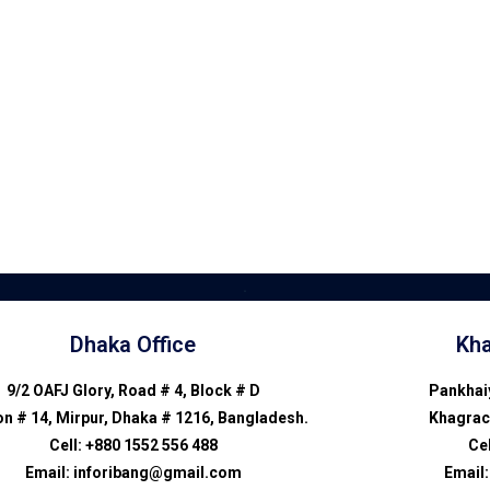
.
Dhaka Office
Kha
9/2 OAFJ Glory, Road # 4, Block # D
Pankhai
on # 14, Mirpur, Dhaka # 1216, Bangladesh.
Khagrac
Cell: +880 1552 556 488
Cel
Email: inforibang@gmail.com
Email: