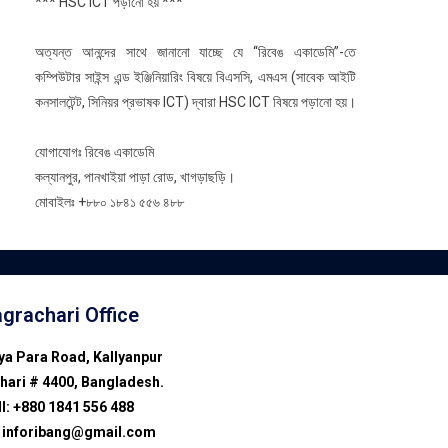
*** HSC ICT পড়ানো হয় ***
অত্যন্ত আনন্দের সাথে জানানো যাচ্ছে যে ‘‘রিবেঙ একাডেমি”-তে
কম্পিউটার সাইন্স এন্ড ইঞ্জিনিয়ারিং বিষয়ে বিএসসি, এমএস (সাবেক আইটি
কনসালটেন্ট, সিনিয়র প্রভাষক ICT) দ্বারা HSC ICT বিষয়ে পড়ানো হয়।
যোগাযোগঃ রিবেঙ একাডেমি
কল্যানপুর, পানখাইয়া পাড়া রোড, খাগড়াছড়ি।
মোবাইলঃ +৮৮০ ১৮৪১ ৫৫৬ ৪৮৮
grachari Office
ya Para Road, Kallyanpur
hari # 4400, Bangladesh.
l: +880 1841 556 488
 inforibang@gmail.com