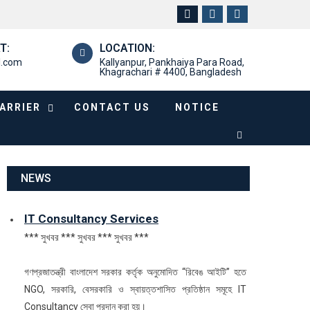
T:
LOCATION:
l.com
Kallyanpur, Pankhaiya Para Road,
Khagrachari # 4400, Bangladesh
ARRIER
CONTACT US
NOTICE
NEWS
IT Consultancy Services
*** সুখবর *** সুখবর *** সুখবর ***
গণপ্রজাতন্ত্রী বাংলাদেশ সরকার কর্তৃক অনুমোদিত “রিবেঙ আইটি” হতে
NGO, সরকারি, বেসরকারি ও স্বায়ত্তশাসিত প্রতিষ্ঠান সমূহে IT
Consultancy সেবা প্রদান করা হয়।