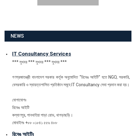
NEWS
IT Consultancy Services
*** সুখবর *** সুখবর *** সুখবর ***
গণপ্রজাতন্ত্রী বাংলাদেশ সরকার কর্তৃক অনুমোদিত “রিবেঙ আইটি” হতে NGO, সরকারি,
বেসরকারি ও স্বায়ত্তশাসিত প্রতিষ্ঠান সমূহে IT Consultancy সেবা প্রদান করা হয়।
যোগাযোগঃ
রিবেঙ আইটি
কল্যাণপুর, পানখাইয়া পাড়া রোড, খাগড়াছড়ি।
মোবাইলঃ +৮৮ ০১৮৪১ ৫৫৬ ৪৮৮
রিবেঙ আইটিঃ