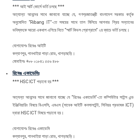
*** আই স্মার্ট কোর্সে ভর্তি চলছে ***
অত্যান্ত আনন্দের সাথে জানানো যাচ্ছে যে, গণপ্রজাতন্ত্রী বাংলাদেশ সরকার কর্তৃক
অনুমোদিত “Ribang IT”-তে সময়ের সাথে তাল মিলিয়ে আপনার প্রিয় সন্তানের
ভবিষ্যৎকে আরো একধাপ এগিয়ে নিতে “স্মার্ট কিডস প্রোগ্রামে” ২য় ব্যাচে ভর্তি চলছে।
যোগাযোগঃ রিবেঙ আইটি
কল্যাণপুর, পানখাইয়া পাড়া রোড, খাগড়াছড়ি।
মোবাইলঃ +৮৮ ০১৮৪১ ৫৫৬ ৪৮৮
রিবেঙ একাডেমিঃ
*** HSC ICT পড়ানো হয় ***
অত্যন্ত আনন্দের সাথে জানানো যাচ্ছে যে ‘‘রিবেঙ একাডেমি”-তে কম্পিউটার সাইন্স এন্ড
ইঞ্জিনিয়ারিং বিষয়ে বিএসসি, এমএস (সাবেক আইটি কনসালটেন্ট, সিনিয়র প্রভাষক ICT)
দ্বারা HSC ICT বিষয়ে পড়ানো হয়।
যোগাযোগঃ রিবেঙ একাডেমি
কল্যানপুর, পানখাইয়া পাড়া রোড, খাগড়াছড়ি।