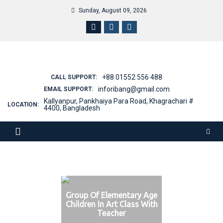
Sunday, August 09, 2026
+88 01552 556 488
CALL SUPPORT:
inforibang@gmail.com
EMAIL SUPPORT:
Kallyanpur, Pankhaiya Para Road, Khagrachari #
LOCATION:
4400, Bangladesh
Group Of Elementary Age
Children In Art Class With
Teacher