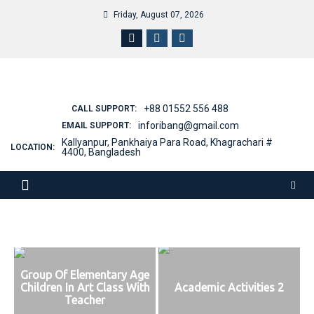
Friday, August 07, 2026
+88 01552 556 488
CALL SUPPORT:
inforibang@gmail.com
EMAIL SUPPORT:
Kallyanpur, Pankhaiya Para Road, Khagrachari #
LOCATION:
4400, Bangladesh
Group Of Elementary Age
Children In Art Class With
Academic Activities 2
Teacher