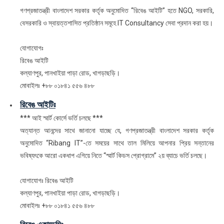
গণপ্রজাতন্ত্রী বাংলাদেশ সরকার কর্তৃক অনুমোদিত “রিবেঙ আইটি” হতে NGO, সরকারি,
বেসরকারি ও স্বায়ত্তশাসিত প্রতিষ্ঠান সমূহে IT Consultancy সেবা প্রদান করা হয়।
যোগাযোগঃ
রিবেঙ আইটি
কল্যাণপুর, পানখাইয়া পাড়া রোড, খাগড়াছড়ি।
মোবাইলঃ +৮৮ ০১৮৪১ ৫৫৬ ৪৮৮
রিবেঙ আইটিঃ
*** আই স্মার্ট কোর্সে ভর্তি চলছে ***
অত্যান্ত আনন্দের সাথে জানানো যাচ্ছে যে, গণপ্রজাতন্ত্রী বাংলাদেশ সরকার কর্তৃক
অনুমোদিত “Ribang IT”-তে সময়ের সাথে তাল মিলিয়ে আপনার প্রিয় সন্তানের
ভবিষ্যৎকে আরো একধাপ এগিয়ে নিতে “স্মার্ট কিডস প্রোগ্রামে” ২য় ব্যাচে ভর্তি চলছে।
যোগাযোগঃ রিবেঙ আইটি
কল্যাণপুর, পানখাইয়া পাড়া রোড, খাগড়াছড়ি।
মোবাইলঃ +৮৮ ০১৮৪১ ৫৫৬ ৪৮৮