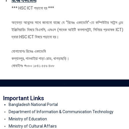
রিবেঙ একাডেমিঃ
*** HSC ICT পড়ানো হয় ***
অত্যন্ত আনন্দের সাথে জানানো যাচ্ছে যে ‘‘রিবেঙ একাডেমি”-তে কম্পিউটার সাইন্স এন্ড
ইঞ্জিনিয়ারিং বিষয়ে বিএসসি, এমএস (সাবেক আইটি কনসালটেন্ট, সিনিয়র প্রভাষক ICT)
দ্বারা HSC ICT বিষয়ে পড়ানো হয়।
যোগাযোগঃ রিবেঙ একাডেমি
কল্যানপুর, পানখাইয়া পাড়া রোড, খাগড়াছড়ি।
মোবাইলঃ +৮৮০ ১৮৪১ ৫৫৬ ৪৮৮
.
Important Links
Bangladesh National Portal
Department of Information & Communication Technology
Ministry of Education
Ministry of Cultural Affairs